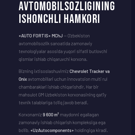
AVTOMOBILSOZLIGINING
ISHONCHLI HAMKORI
«AUTO FORTIS» MChJ
— O'zbekiston
avtomobilsozlik sanoatida zamonaviy
texnologiyalar asosida yuqori sifatli butlovchi
qismlar ishlab chiqaruvchi korxona.
Bizning ixtisoslashuvimiz
Chevrolet Tracker va
Onix
avtomobillari uchun innovatsion multi rul
chambaraklari ishlab chiqarishdir. Har bir
mahsulot GM Uzbekiston korxonasining qat'iy
texnik talablariga to'liq javob beradi.
Korxonamiz
9 600 m²
maydonni egallagan
zamonaviy ishlab chiqarish kompleksiga ega
bo'lib,
«UzAutocomponents»
holdingiga kiradi.