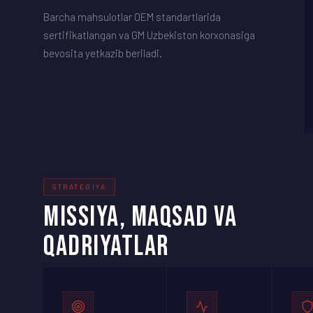
Barcha mahsulotlar OEM standartlarida
sertifikatlangan va GM Uzbekiston korxonasiga
bevosita yetkazib beriladi.
STRATEGIYA
MISSIYA, MAQSAD VA
QADRIYATLAR