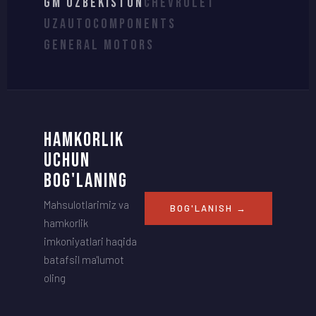
GM UZBEKISTON
CHEVROLET
UZAUTOCOMPONENTS
GENERAL MOTORS
HAMKORLIK
UCHUN
BOG'LANING
Mahsulotlarimiz va
BOG'LANISH →
hamkorlik
imkoniyatlari haqida
batafsil ma'lumot
oling