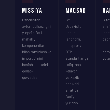
Missiya
Maqsad
Qa
O'zbekiston
GM
Sifat
avtomobilsozligini
Uzbekiston
shaf
yuqori sifatli
uchun
inno
mahalliy
ishonchli,
qadr
komponentlar
barqaror va
har 
bilan ta'minlash va
OEM
qaro
import o'rnini
standartlariga
yota
bosish dasturini
to'liq mos
qo'llab-
keluvchi
quvvatlash.
yetkazib
beruvchi
sifatida
faoliyat
yuritish.