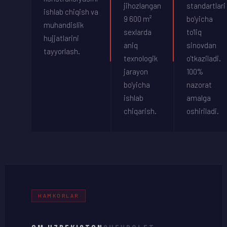
jihozlangan
standartlari
ishlab chiqish va
9 600 m²
bo'yicha
muhandislik
sexlarda
to'liq
hujjatlarini
aniq
sinovdan
tayyorlash.
texnologik
o'tkaziladi.
jarayon
100%
bo'yicha
nazorat
ishlab
amalga
chiqarish.
oshiriladi.
HAMKORLAR