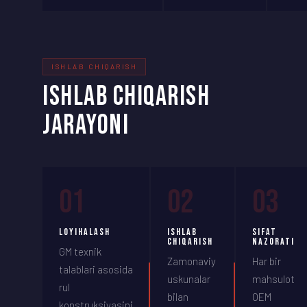
ISHLAB CHIQARISH
ISHLAB CHIQARISH
JARAYONI
01
02
03
Loyihalash
Ishlab
Sifat
chiqarish
nazorati
GM texnik
Zamonaviy
Har bir
talablari asosida
uskunalar
mahsulot
rul
bilan
OEM
konstruksiyasini